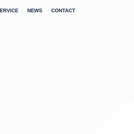
ERVICE
NEWS
CONTACT
N