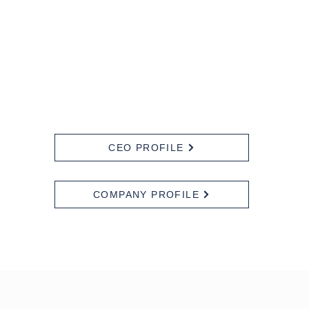
CEO PROFILE
COMPANY PROFILE